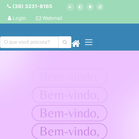
(38) 3231-8165
Login
Webmail